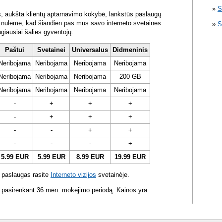
S
s, aukšta klientų aptarnavimo kokybė, lankstūs paslaugų
ra nulėmė, kad šiandien pas mus savo interneto svetaines
S
ugiausiai šalies gyventojų.
Paštui
Svetainei
Universalus
Didmeninis
Neribojama
Neribojama
Neribojama
Neribojama
Neribojama
Neribojama
Neribojama
200 GB
Neribojama
Neribojama
Neribojama
Neribojama
-
+
+
+
-
+
+
+
-
-
+
+
-
-
-
+
5.99 EUR
5.99 EUR
8.99 EUR
19.99 EUR
 paslaugas rasite
Interneto vizijos
svetainėje.
 pasirenkant 36 mėn. mokėjimo periodą. Kainos yra