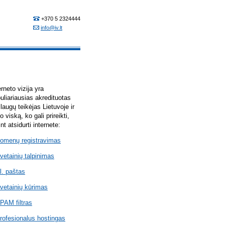
erneto vizija yra
uliariausias akredituotas
laugų teikėjas Lietuvoje ir
lo viską, ko gali prireikti,
int atsidurti internete:
omenų registravimas
vetainių talpinimas
l. paštas
vetainių kūrimas
PAM filtras
rofesionalus hostingas