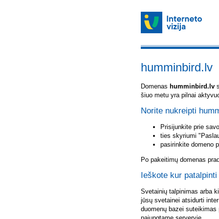
humminbird.lv
Domenas
humminbird.lv
s
šiuo metu yra pilnai aktyvu
Norite nukreipti humm
Prisijunkite prie sa
ties skyriumi "Pasla
pasirinkite domeno 
Po pakeitimų domenas pradė
Ieškote kur patalpint
Svetainių talpinimas arba k
jūsų svetainei atsidurti inte
duomenų bazei suteikimas p
pajungtame serveryje.