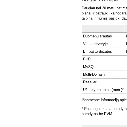
Daugiau nei 20 metų patirti
planai ir patraukli kainoda
talpina ir mumis pasitiki da
Duomenų srautas
Vieta serveryje
El. pašto dėžutės
PHP
MySQL
Multi-Domain
Reseller
Užsakymo kaina (mėn.)*
Išsamesnę informaciją apie
* Paslaugos kaina nurodyta
nurodytos be PVM.